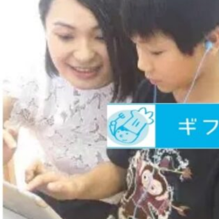
ク
無
料
体
験
受
付
中！”
の