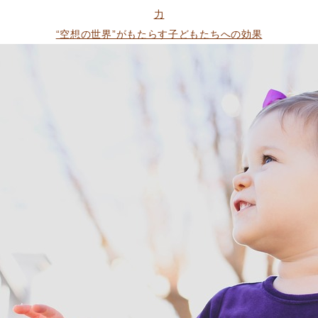
の
が
リ
力
子
ー:
“空想の世界”がもたらす子どもたちへの効果
ど
も
に
与
え
る
効
果”
の