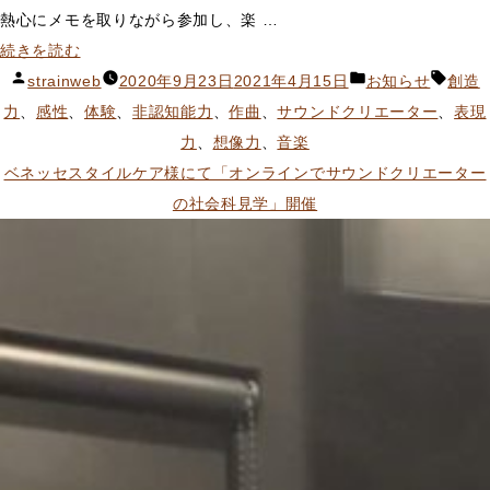
熱心にメモを取りながら参加し、楽 …
“春
続きを読む
日
投
カ
タ
strainweb
2020年9月23日
2021年4月15日
お知らせ
創造
町
稿
テ
グ:
力
、
感性
、
体験
、
非認知能力
、
作曲
、
サウンドクリエーター
、
表現
青
者:
ゴ
力
、
想像力
、
音楽
少
リ
ベネッセスタイルケア様にて「オンラインでサウンドクリエーター
年
ー:
の社会科見学」開催
館
に
て
「サ
ウ
ン
ド
ク
リ