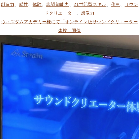
ッ
稿
テ
グ:
創造力
、
感性
、
体験
、
非認知能力
、
21世紀型スキル
、
作曲
、
サウン
セ
者:
ゴ
ドクリエーター
、
想像力
ス
リ
ウィズダムアカデミー様にて「オンライン版サウンドクリエーター
タ
ー:
体験」開催
イ
ル
ケ
ア
様
に
て
「オ
ン
ラ
イ
ン