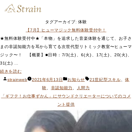
タグアーカイブ:
体験
【7月】ヒューマジック無料体験受付中！
★無料体験受付中★「本物」を追求した音楽体験を通じて、お子さ
まの非認知能力を耳から育てる次世代型リトミック教室〜ヒューマ
ジック〜！ 【概要】■日時：7/3(土)、6(火)、17(土)、20(火)、
31(土) …
“【7
続きを読む
月】
投
カ
タ
strainweb
2021年6月13日
お知らせ
21世紀型スキル
、
体
ヒ
稿
テ
グ:
験
、
非認知能力
、
人間力
ュ
者:
ゴ
「ギフテ！お仕事ずかん」にサウンドクリエーターについてのコメ
ー
リ
ント提供
マ
ー:
ジ
ッ