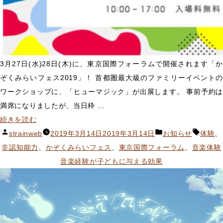
3月27日(水)28日(木)に、東京国際フォーラムで開催されます「か
ぞくみらいフェス2019」！ 首都圏最大級のファミリーイベントの
ワークショップに、「ヒューマジック」が出展します。 事前予約は
満席になりましたが、当日枠 …
“「か
続きを読む
ぞ
投
カ
タ
strainweb
2019年3月14日
2019年3月14日
お知らせ
体験
、
く
稿
テ
グ:
非認知能力
、
かぞくみらいフェス
、
東京国際フォーラム
、
音楽体験
み
者:
ゴ
音楽経験が子どもに与える効果
ら
リ
い
ー:
フ
ェ