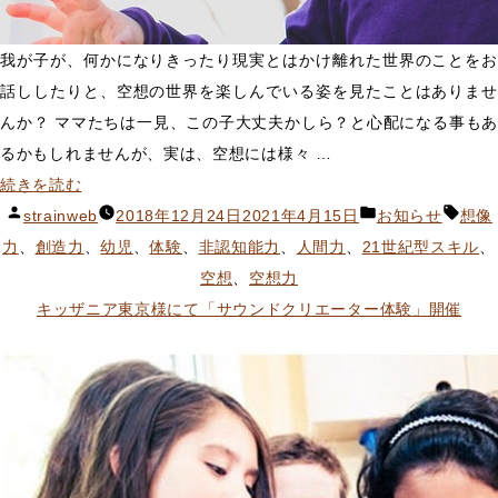
我が子が、何かになりきったり現実とはかけ離れた世界のことをお
話ししたりと、空想の世界を楽しんでいる姿を見たことはありませ
んか？ ママたちは一見、この子大丈夫かしら？と心配になる事もあ
るかもしれませんが、実は、空想には様々 …
““空
続きを読む
想
投
カ
タ
strainweb
2018年12月24日
2021年4月15日
お知らせ
想像
の
稿
テ
グ:
力
、
創造力
、
幼児
、
体験
、
非認知能力
、
人間力
、
21世紀型スキル
、
世
者:
ゴ
空想
、
空想力
界”が
リ
キッザニア東京様にて「サウンドクリエーター体験」開催
も
ー:
た
ら
す
子
ど