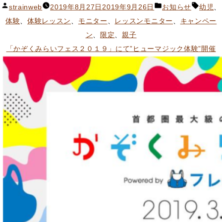
ン
ッ
投
カ
タ
strainweb
2019年8月27日
2019年9月26日
お知らせ
幼児
、
ド
ス
稿
テ
グ:
体験
、
体験レッスン
、
モニター
、
レッスンモニター
、
キャンペー
ク
ン
者:
ゴ
ン
、
限定
、
親子
リ
体
リ
「かぞくみらいフェス２０１９」にて”ヒューマジック体験”開催
エ
験
ー:
ー
モ
タ
ニ
ー
タ
体
ー
験」
募
開
集！”
催”
の
の