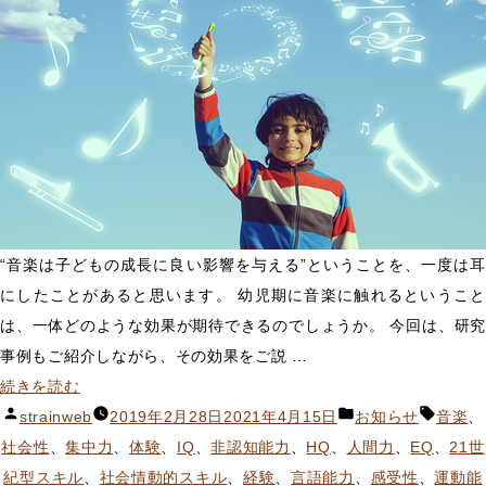
ス
２
０
１
９」
に
て”ヒ
ュ
ー
“音楽は子どもの成長に良い影響を与える”ということを、一度は耳
マ
にしたことがあると思います。 幼児期に音楽に触れるということ
ジ
は、一体どのような効果が期待できるのでしょうか。 今回は、研究
ッ
事例もご紹介しながら、その効果をご説 …
ク
“音
続きを読む
体
楽
投
カ
タ
strainweb
2019年2月28日
2021年4月15日
お知らせ
音楽
、
験”開
経
稿
テ
グ:
社会性
、
集中力
、
体験
、
IQ
、
非認知能力
、
HQ
、
人間力
、
EQ
、
21世
催”
験
者:
ゴ
紀型スキル
、
社会情動的スキル
、
経験
、
言語能力
、
感受性
、
運動能