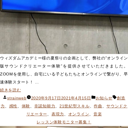
で
サ
ウ
ン
ド
ク
リ
ウィズダムアカデミー様の夏祭りの企画として、弊社の”オンライン
エ
版サウンドクリエーター体験”を提供させていただきました。
ー
ZOOMを使用し、自宅にいる子どもたちとオンラインで繋がり、早
タ
速体験スタート！ …
ー
“ウ
続きを読む
の
ィ
投
カ
タ
strainweb
2020年9月17日
2021年4月15日
お知らせ
創造
社
ズ
稿
テ
グ:
力
、
感性
、
体験
、
非認知能力
、
21世紀型スキル
、
作曲
、
サウンドク
会
ダ
者:
ゴ
リエーター
、
表現力
、
オンライン
、
音楽
科
ム
リ
レッスン体験モニター募集！
見