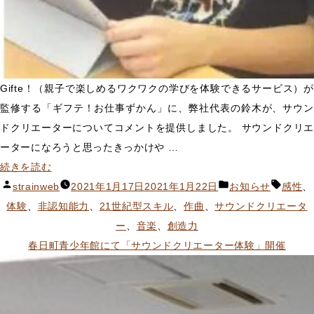
Gifte！（親子で楽しめるワクワクの学びを体験できるサービス）が
監修する「ギフテ！お仕事ずかん」に、弊社代表の鈴木が、サウン
ドクリエーターについてコメントを提供しました。 サウンドクリエ
ーターになろうと思ったきっかけや …
“「ギ
続きを読む
フ
投
カ
タ
strainweb
2021年1月17日
2021年1月22日
お知らせ
感性
、
テ！
稿
テ
グ:
体験
、
非認知能力
、
21世紀型スキル
、
作曲
、
サウンドクリエータ
お
者:
ゴ
ー
、
音楽
、
創造力
仕
リ
春日町青少年館にて「サウンドクリエーター体験」開催
事
ー:
ず
か