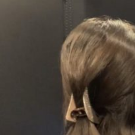
エ
ー
タ
ー
体
験」
開
催”
の