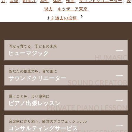
ザ
稿
テ
グ:
力
、
音楽
、
創造力
、
感性
、
体験
、
作曲
、
サウンドクリエーター
、
表
ニ
者:
ゴ
現力
、
キッザニア東京
ア
投
リ
1
2
過去の投稿
東
稿
ー:
京
の
様
ペ
耳から育てる、子どもの未来
に
ー
ヒューマジック
HUMASIC
て
ジ
「サ
送
あなたの創造力を、音で形に
ウ
り
サウンドクリエーター
SOUND CREATOR
ン
ド
通うことを、より便利に
ク
ピアノ出張レッスン
PRIVATE PIANO LESSON
リ
エ
音楽家に寄り添う、経営のプロフェッショナル
ー
コンサルティングサービス