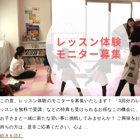
ア
ー:
学」
カ
開
デ
催”
ミ
の
ー
様
に
て
「オ
ン
ラ
イ
この度、レッスン体験のモニターを募集いたします！ 「3回分のレ
ン
ッスンを無料で受講」などの特典も受けられるお得なこの機会に、
版
お子さまと一緒に新たな習い事に挑戦してみませんか？ ご興味をお
サ
持ちの方は、是非ご応募ください。心よ …
ウ
“レ
続きを読む