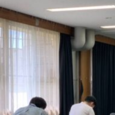
ん」
に
サ
ウ
ン
ド
ク
リ
エ
ー
タ
ー
に
つ
い
て