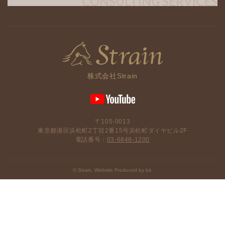
CONSULTING SERVICES
タ
ー
体
験」
開
催”
株式会社Strain
の
〒105-0013
東京都港区浜松町2丁目2番15号浜松町ダイヤビル2F
電話番号：
03-6848-1200
© Strain. Website Produced by bit.