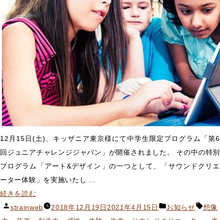
も
た
ち
へ
の
効
果”
の
12月15日(土)、キッザニア東京様にて中学生限定プログラム「第6
回ジュニアチャレンジジャパン」が開催されました。 その中の特別
プログラム「アート&デザイン」の一つとして、「サウンドクリエ
ーター体験」を実施いたし …
“キ
続きを読む
ッ
投
カ
タ
strainweb
2018年12月19日
2021年4月15日
お知らせ
想像