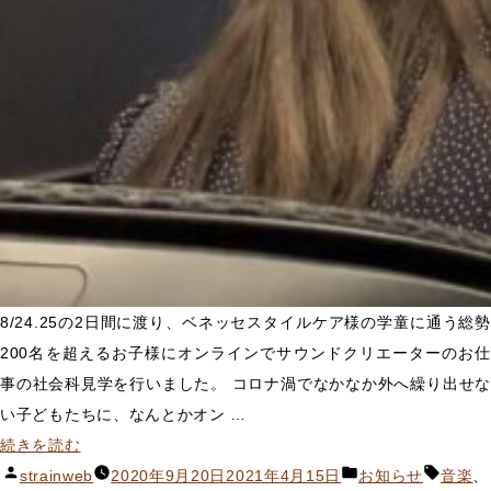
8/24.25の2日間に渡り、ベネッセスタイルケア様の学童に通う総勢
200名を超えるお子様にオンラインでサウンドクリエーターのお仕
事の社会科見学を行いました。 コロナ渦でなかなか外へ繰り出せな
い子どもたちに、なんとかオン …
“ベ
続きを読む
ネ
投
カ
タ
strainweb
2020年9月20日
2021年4月15日
お知らせ
音楽
、