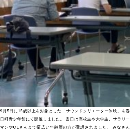
の
コ
メ
ン
ト
提
供”
の
9月5日に15歳以上を対象とした「サウンドクリエーター体験」を春
日町青少年館にて開催しました。 当日は高校生や大学生、サラリー
マンやOLさんまで幅広い年齢層の方が受講されました。 みなさん