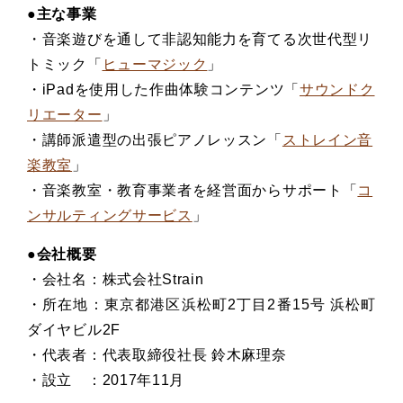
●主な事業
・音楽遊びを通して非認知能力を育てる次世代型リ
トミック「
ヒューマジック
」
・iPadを使用した作曲体験コンテンツ「
サウンドク
リエーター
」
・講師派遣型の出張ピアノレッスン「
ストレイン音
楽教室
」
・音楽教室・教育事業者を経営面からサポート「
コ
ンサルティングサービス
」
●会社概要
・会社名：株式会社Strain
・所在地：東京都港区浜松町2丁目2番15号 浜松町
ダイヤビル2F
・代表者：代表取締役社長 鈴木麻理奈
・設立 ：2017年11月