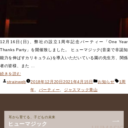
12月16日(日)、弊社の設立1周年記念パーティー「One Year
Thanks Party」を開催致しました。 ヒューマジック(音楽で非認知
能力を伸ばすカリキュラム)を導入いただいている園の先生方、関係
者の皆様、また …
“【お
続きを読む
知
投
カ
タ
strainweb
2018年12月20日
2021年4月15日
お知らせ
1周
ら
稿
テ
グ:
年
、
パーティー
、
ジャスマック青山
せ】
者:
ゴ
会
リ
社
ー:
耳から育てる、子どもの未来
設
ヒューマジック