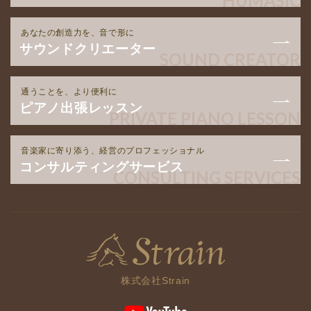
HUMASIC
立
1
あなたの創造力を、音で形に
周
サウンドクリエーター
SOUND CREATOR
年
記
通うことを、より便利に
念
ピアノ出張レッスン
PRIVATE PIANO LESSON
パ
ー
音楽家に寄り添う、経営のプロフェッショナル
テ
コンサルティングサービス
CONSULTING SERVICES
ィ
ー
開
催”
の
株式会社Strain