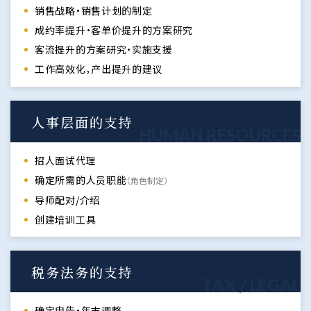
销售战略・销售计划的制定
成约率提升・客单价提升的方案研究
客流提升的方案研究・实施支援
工作高效化，产出提升的建议
人事层面的支持
HUMAN RESOURCES
招人面试代理
确定所需的人员职能
（角色制定）
导师配对/介绍
创建培训工具
税务法务的支持
TAX / LEGAL
确定申告・年末调整